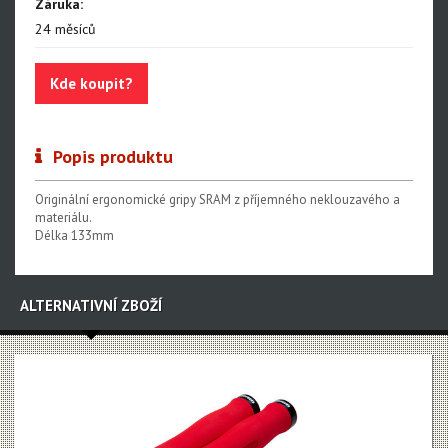
NX Eagle
Záruka:
24 měsíců
SX Eagle
X01DH
Kde koupit?
GX
GX DH
Popis produktu
NX
Originální ergonomické gripy SRAM z příjemného neklouzavého a
materiálu.
X5
Délka 133mm
Hammerhead Karoo
Red XPLR AXS E1
ALTERNATIVNÍ ZBOŽÍ
Red AXS E1
Force AXS E1
Rival AXS E1
Force XPLR AXS E1