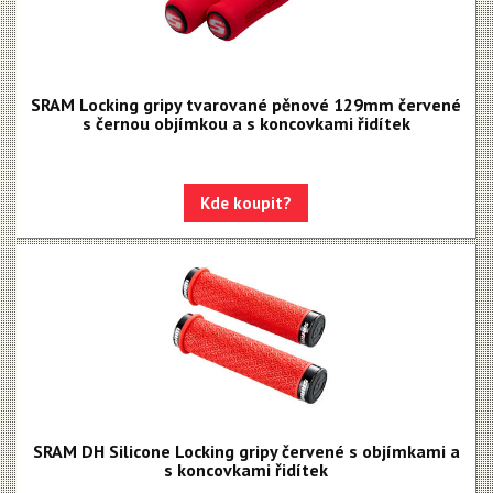
Rival XPLR AXS E1
Force eTap AXS Iridescent
SRAM Locking gripy tvarované pěnové 129mm červené
Force eTap AXS
s černou objímkou a s koncovkami řidítek
Rival eTap AXS
Apex eTap AXS
Kde koupit?
XPLR AXS
Red eTap
Red22/Red
Force 1
Force22/Force
Rival 1
SRAM DH Silicone Locking gripy červené s objímkami a
Rival22/Rival
s koncovkami řidítek