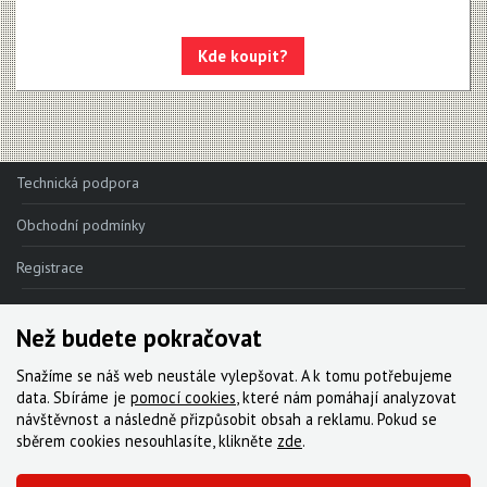
Apex 1
Apex
Kde koupit?
MOTIVE - NEW!!!
MAVEN - NEW!!!
DB8
Technická podpora
DB6
Obchodní podmínky
DB4
Registrace
Brzdové destičky
Reklamace
Než budete pokračovat
Brzdové hadice
Kde nakoupit
Snažíme se náš web neustále vylepšovat. A k tomu potřebujeme
Kazety
Kontakt
data. Sbíráme je
pomocí cookies
, které nám pomáhají analyzovat
návštěvnost a následně přizpůsobit obsah a reklamu. Pokud se
Kliky, převodníky
Servis
sběrem cookies nesouhlasíte, klikněte
zde
.
Kotoučové brzdy
Ke stažení