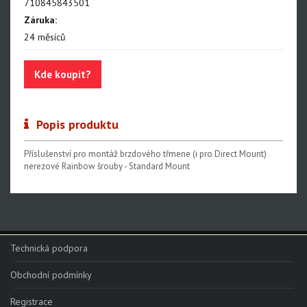
NX Eagle
710845843501
Záruka:
SX Eagle
24 měsíců
X01DH
Kde koupit?
GX
GX DH
Popis produktu
NX
X5
Příslušenství pro montáž brzdového třmene (i pro Direct Mount)
nerezové Rainbow šrouby - Standard Mount
Hammerhead Karoo
Red XPLR AXS E1
Red AXS E1
Technická podpora
Force AXS E1
Rival AXS E1
Obchodní podmínky
Force XPLR AXS E1
Registrace