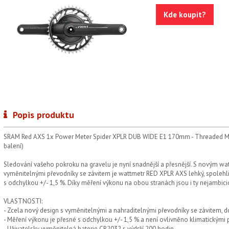
Kde koupit?
Popis produktu
SRAM Red AXS 1x Power Meter Spider XPLR DUB WIDE E1 170mm - Threaded Mo
balení)
Sledování vašeho pokroku na gravelu je nyní snadnější a přesnější. S novým 
vyměnitelnými převodníky se závitem je wattmetr RED XPLR AXS lehký, spolehli
s odchylkou +/- 1,5 %. Díky měření výkonu na obou stranách jsou i ty nejambició
VLASTNOSTI:
- Zcela nový design s vyměnitelnými a nahraditelnými převodníky se závitem, 
- Měření výkonu je přesné s odchylkou +/- 1,5 % a není ovlivněno klimatickým
- Uživatelsky vyměnitelná baterie CR2032 s výdrží 200 hodin