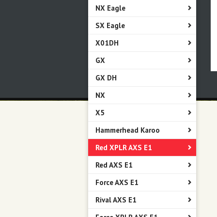
NX Eagle
SX Eagle
X01DH
GX
GX DH
NX
X5
Hammerhead Karoo
Red XPLR AXS E1
Red AXS E1
Force AXS E1
Rival AXS E1