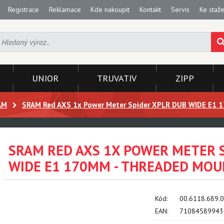
Registrace
Reklamace
Kde nakoupit
Kontakt
Servis
Ke staže
UNIOR
TRUVATIV
ZIPP
AM
SRAM Red AXS 1x Power Meter Spider XPLR DUB WIDE E1 
SRAM RED AXS 1X POWER METER 
WIDE E1 170MM - THREADED MOU
Kód:
00.6118.689.
EAN:
71084589943