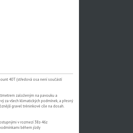
unt 40T (středová osa není součástí
wattmetrem založeným na pavouku a
vý za všech klimatických podmínek, a přesný
znější gravel tréninkové cíle na dosah.
dostupnými v rozmezí 38z-46z
i podmínkami během jízdy