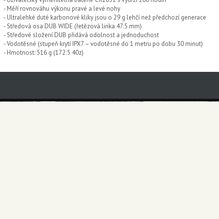
- Měří rovnováhu výkonu pravé a levé nohy
- Ultralehké duté karbonové kliky jsou o 29 g lehčí než předchozí generace
- Středová osa DUB WIDE (řetězová linka 47.5 mm)
- Středové složení DUB přidává odolnost a jednoduchost
- Vodotěsné (stupeň krytí IPX7 – vodotěsné do 1 metru po dobu 30 minut)
- Hmotnost: 516 g (172.5 40z)