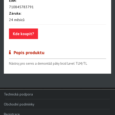
EAN:
NX Eagle
710845783791
SX Eagle
Záruka:
X01DH
24 měsíců
GX
Kde koupit?
GX DH
NX
Popis produktu
X5
Nástroj pro servis a demontáž páky brzd Level TLM/TL
Hammerhead Karoo
Red XPLR AXS E1
Red AXS E1
Force AXS E1
Technická podpora
Rival AXS E1
Obchodní podmínky
Force XPLR AXS E1
Registrace