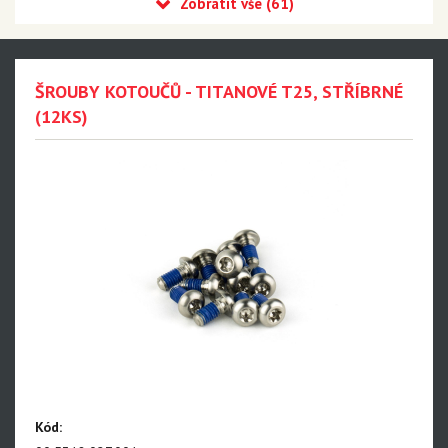
Eagle 90 Transmission
Eagle 70 Transmission
XX DH Transmission - NEW!!!
ŠROUBY KOTOUČŮ - TITANOVÉ T25, STŘÍBRNÉ
Eagle S500 - NEW!!!
(12KS)
Eagle S200 - NEW!!!
Eagle S100 - NEW!!!
XX1 Eagle AXS
X01 Eagle AXS
GX Eagle AXS
XX1 Eagle
X01 Eagle
GX Eagle
Kód: