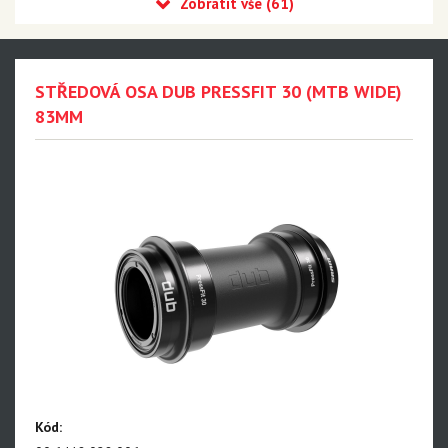
Eagle 90 Transmission
Eagle 70 Transmission
XX DH Transmission - NEW!!!
STŘEDOVÁ OSA DUB PRESSFIT 30 (MTB WIDE)
Eagle S500 - NEW!!!
83MM
Eagle S200 - NEW!!!
Eagle S100 - NEW!!!
XX1 Eagle AXS
X01 Eagle AXS
GX Eagle AXS
XX1 Eagle
X01 Eagle
GX Eagle
Kód: