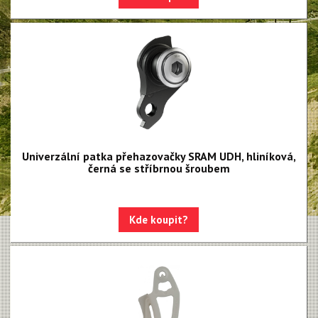
NX Eagle
SX Eagle
X01DH
GX
GX DH
NX
Univerzální patka přehazovačky SRAM UDH, hliníková,
X5
černá se stříbrnou šroubem
Hammerhead Karoo
Red XPLR AXS E1
Kde koupit?
Red AXS E1
Force AXS E1
Rival AXS E1
Force XPLR AXS E1