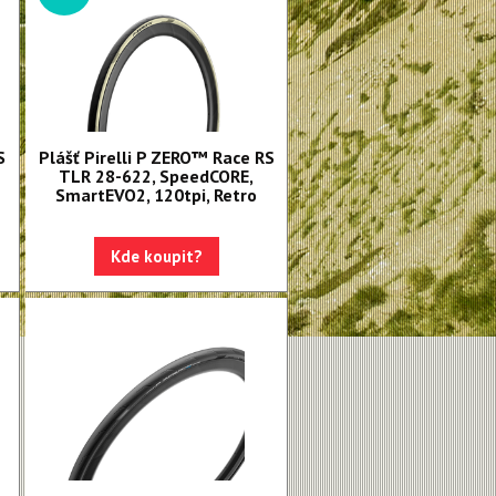
S
Plášť Pirelli P ZERO™ Race RS
TLR 28-622, SpeedCORE,
SmartEVO2, 120tpi, Retro
Kde koupit?