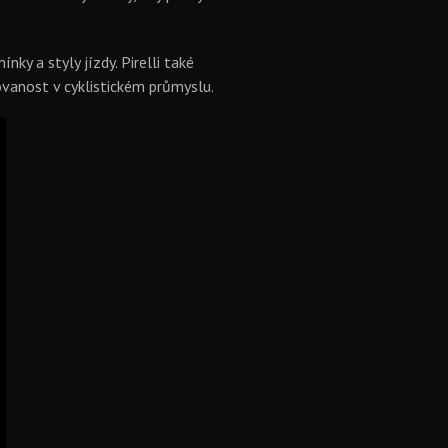
ky a styly jízdy. Pirelli také
ovanost v cyklistickém průmyslu.