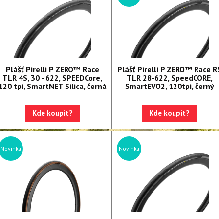
Plášť Pirelli P ZERO™ Race
Plášť Pirelli P ZERO™ Race R
TLR 4S, 30 - 622, SPEEDCore,
TLR 28-622, SpeedCORE,
120 tpi, SmartNET Silica, černá
SmartEVO2, 120tpi, černý
Kde koupit?
Kde koupit?
Novinka
Novinka