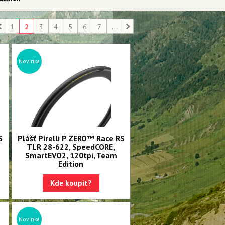
1
2
3
4
5
6
7
...
Novinka
S
Plášť Pirelli P ZERO™ Race RS
TLR 28-622, SpeedCORE,
SmartEVO2, 120tpi, Team
Edition
Kde koupit?
Novinka