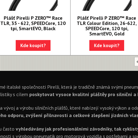
Plášť Pirelli P ZERO™ Race
Plášť Pirelli P ZERO™ Race
TLR, 35 - 622, SPEEDCore, 120
TLR Colour Edition, 26-622,
tpi, SmartEVO, Black
SPEEDCore, 120 tpi,
SmartEVO, Gold
Kde koupit?
Kde koupit?
mé italské společnosti Pirelli, která je tradičně známá svými pneu
listiky s cílem
poskytovat vysoce kvalitní pláštěy pro silniční a
na vývoj a výrobu silničních plášťů, které nabízejí vysoký výkon a o
o odporu, zvýšení přilnavosti a celkové zlepšení jízdních vlas
ou často
vyhledávány jak profesionálními závodníky, tak cyklist
osti s výrobou pneumatik pro motorová vozidla s potřebami a speci