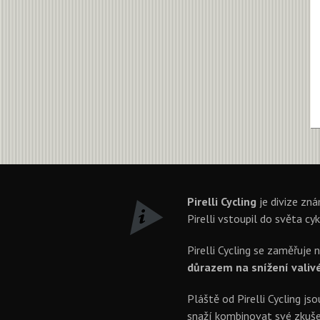
Pirelli Cycling
je divize zná
Pirelli vstoupil do světa cyk
Pirelli Cycling se zaměřuje 
důrazem na snížení valivéh
Pláště od Pirelli Cycling js
snaží kombinovat své zkušen