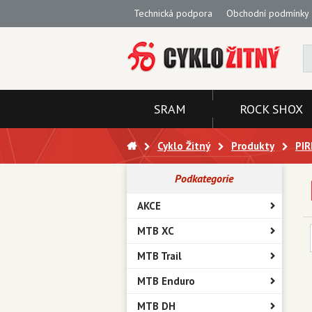
Technická podpora
Obchodní podmínky
SRAM
ROCK SHOX
Cyklo Žitný
Produkty
PIR
Podkategorie
AKCE
MTB XC
MTB Trail
MTB Enduro
MTB DH