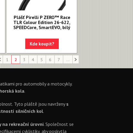
Plášť Pirelli P ZERO™ Race
TLR Colour Edition 26-622,
SPEEDCore, SmartEVO, bílý
Kde koupit?
1
2
3
4
5
6
7
...
matikami pro automobily a motocykly.
 horská kola
.
dolnost. Tyto pláště jsou navrženy
s
tností silničních kol
.
y na rekreační úrovni
. Společnost se
fikacemi cyklistiky, aby poskytla