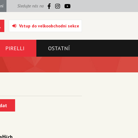
ní
Sledujte nás na
Vstup do velkoobchodní sekce
PIRELLI
OSTATNÍ
dat
ažších