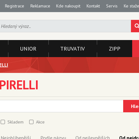
Registrace
Reklamace
Kde nakoupit
Kontakt
Servis
Ke staže
UNIOR
TRUVATIV
ZIPP
ELLI
PIRELLI
Hle
Skladem
Akce
Nejoblíbenější
Podle názvu
Od nejlevnějších
Od nejdr