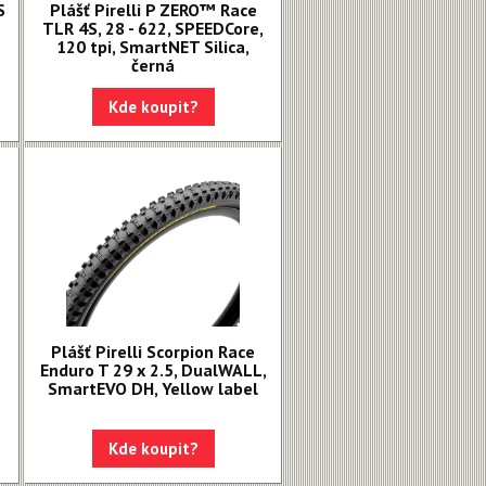
S
Plášť Pirelli P ZERO™ Race
TLR 4S, 28 - 622, SPEEDCore,
120 tpi, SmartNET Silica,
černá
Kde koupit?
Plášť Pirelli Scorpion Race
Enduro T 29 x 2.5, DualWALL,
SmartEVO DH, Yellow label
Kde koupit?