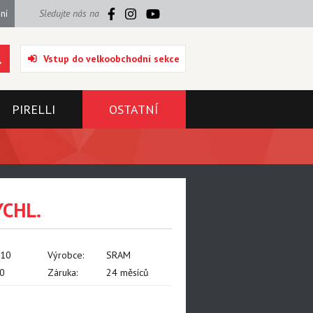
ní
Sledujte nás na
Vstup do velkoobchodní sekce
PIRELLI
OSTATNÍ
YCHL.
010
Výrobce:
SRAM
0
Záruka:
24 měsíců