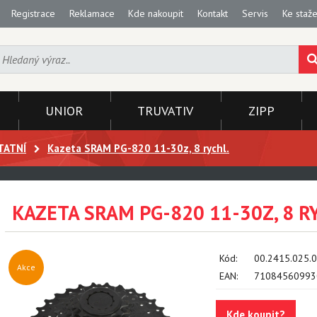
Registrace
Reklamace
Kde nakoupit
Kontakt
Servis
Ke staže
UNIOR
TRUVATIV
ZIPP
TATNÍ
Kazeta SRAM PG-820 11-30z, 8 rychl.
KAZETA SRAM PG-820 11-30Z, 8 R
Kód:
00.2415.025.
Akce
EAN:
71084560993
Kde koupit?