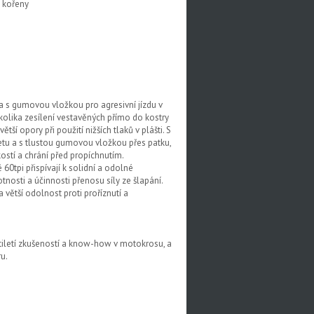
é kořeny
a s gumovou vložkou pro agresivní jízdu v
kolika zesílení vestavěných přímo do kostry
ší opory při použití nižších tlaků v plášti. S
letu a s tlustou gumovou vložkou přes patku,
stí a chrání před propíchnutím.
0tpi přispívají k solidní a odolné
nosti a účinnosti přenosu síly ze šlapání.
 větší odolnost proti proříznutí a
tiletí zkušeností a know-how v motokrosu, a
u.