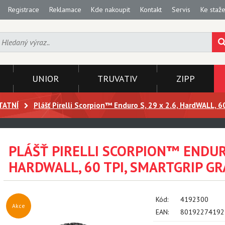
Registrace
Reklamace
Kde nakoupit
Kontakt
Servis
Ke staže
UNIOR
TRUVATIV
ZIPP
TATNÍ
Plášť Pirelli Scorpion™ Enduro S, 29 x 2.6, HardWALL, 60
PLÁŠŤ PIRELLI SCORPION™ ENDURO 
HARDWALL, 60 TPI, SMARTGRIP GR
Kód:
4192300
Akce
EAN:
80192274192