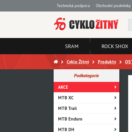
Technická podpora
Obchodní podmínky
SRAM
ROCK SHOX
Cyklo Žitný
Produkty
OS
Podkategorie
AKCE
MTB XC
MTB Trail
MTB Enduro
MTB DH