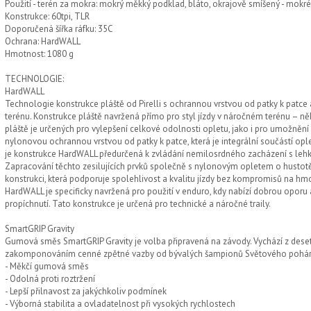
Použití - terén za mokra: mokrý měkký podklad, bláto, okrajově smíšený - mokr
Konstrukce: 60tpi, TLR
Doporučená šířka ráfku: 35C
Ochrana: HardWALL
Hmotnost: 1080 g
TECHNOLOGIE:
HardWALL
Technologie konstrukce pláště od Pirelli s ochrannou vrstvou od patky k patce 
terénu. Konstrukce pláště navržená přímo pro styl jízdy v náročném terénu – ně
pláště je určených pro vylepšení celkové odolnosti opletu, jako i pro umožnění vět
nylonovou ochrannou vrstvou od patky k patce, která je integrální součástí op
je konstrukce HardWALL předurčená k zvládání nemilosrdného zacházení s lehko
Zapracování těchto zesilujících prvků společně s nylonovým opletem o hustotě 6
konstrukci, která podporuje spolehlivost a kvalitu jízdy bez kompromisů na hmot
HardWALL je specificky navržená pro použití v enduro, kdy nabízí dobrou oporu a
propíchnutí. Tato konstrukce je určená pro technické a náročné traily.
SmartGRIP Gravity
Gumová směs SmartGRIP Gravity je volba připravená na závody. Vychází z dese
zakomponováním cenné zpětné vazby od bývalých šampionů Světového pohár
- Měkčí gumová směs
- Odolná proti roztržení
- Lepší přilnavost za jakýchkoliv podmínek
- Výborná stabilita a ovladatelnost při vysokých rychlostech