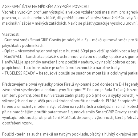
AGRESIVNÍ JÍZDA NA MĚKKÉM A SYPKÉM POVRCHU
Vzorek s vysokým profilem výstupků a velkou vzdáleností mezi nimi pro agres
povrchu, za sucha nebo v blátě, díky měkčí gumové směsi SmartGRIP Gravity. Nejl
maximální záběr v měkých zatáčkách. Navíc se plášť vyznačuje vysokou úrovní s
Vlastnosti:
- Gumová směs SmartGRIP Gravity (modely M a S) – měkčí gumová směs pro širo
jakýchkoliv podmínkách.
- Oplet – vícevrstvý nylonový oplet o hustotě 60tpi pro větší spolehlivost a lep
- HardWALL – konstrukce pláště s ochrannou vrstvou od patky k patce a s gumovo
HardWALL je specificky navržená pro použití v enduro, kdy nabízí dobrou oporu a
propíchnutí. Tato konstrukce je určená pro technické a náročné traily.
- TUBELESS READY – bezdušové použití se snadnou montáží a odolnými patka
Představujeme první výsledky práce Pirelli vykonané pod dohledem DH legendy
závodními sjezdovými a enduro týmy. Scorpion™ Enduro je řada 3 různých vzor
(smíšený povrch), přes R (univerzální zadní plášť), po S (měkký a sypký povrch), 
výkonných enduro plášťů pro každodenní použití na trailech. Pláště Scorpion™
terénu a umožnily moderní styl ježdění na rychlejších a silnějších jízdních kolech.
při nejnáročnějším použití: patentovaná gumová směs SmartGRIP Gravity zaručuje
vynikající odolnost proti protržení. Plášť tak disponuje výkonností, která přetrv
opotřebení vzorku.
Použití - terén za sucha: měkší na tvrdým podkladu, písčitý a hlinitý, okrajově sm