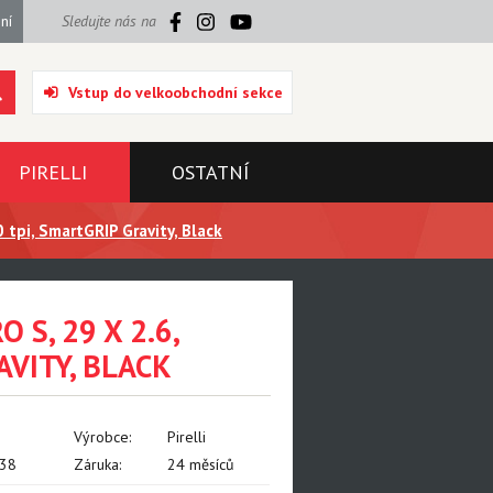
ní
Sledujte nás na
Vstup do velkoobchodní sekce
PIRELLI
OSTATNÍ
 tpi, SmartGRIP Gravity, Black
S, 29 X 2.6,
AVITY, BLACK
Výrobce:
Pirelli
38
Záruka:
24 měsíců