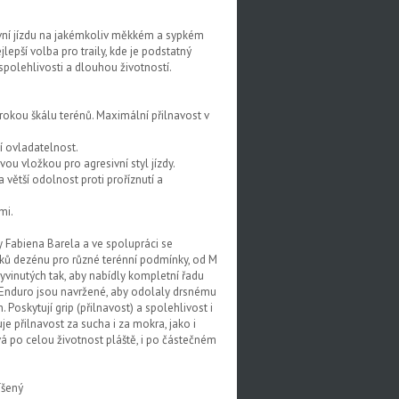
ivní jízdu na jakémkoliv měkkém a sypkém
epší volba pro traily, kde je podstatný
polehlivosti a dlouhou životností.
kou škálu terénů. Maximální přilnavost v
ší ovladatelnost.
u vložkou pro agresivní styl jízdy.
 větší odolnost proti proříznutí a
mi.
 Fabiena Barela a ve spolupráci se
ků dezénu pro různé terénní podmínky, od M
vyvinutých tak, aby nabídly kompletní řadu
 Enduro jsou navržené, aby odolaly drsnému
 Poskytují grip (přilnavost) a spolehlivost i
 přilnavost za sucha i za mokra, jako i
ává po celou životnost pláště, i po částečném
íšený