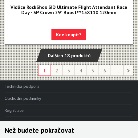
Vidlice RockShox SID Ultimate Flight Attendant Race
Day - 3P Crown 29" Boost™15X110 120mm
Kde koupit?
Dalších 18 produktů
1
2
3
4
5
6
...
Technická podpora
Obchodní podmínky
Registrace
Reklamace
Než budete pokračovat
Kde nakoupit